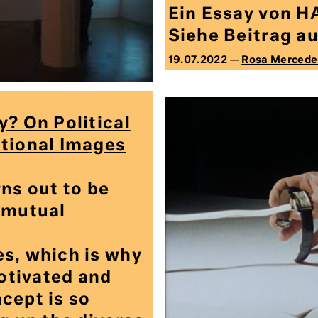
Ein Essay von 
Siehe Beitrag au
19.07.2022 —
Rosa Mercede
y? On Political
tional Images
ns out to be
 mutual
s, which is why
motivated and
cept is so