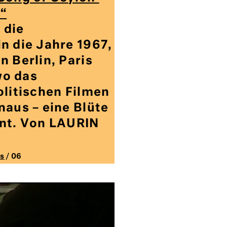
“
 die
n die Jahre 1967,
n Berlin, Paris
wo das
olitischen Filmen
naus – eine Blüte
int. Von LAURIN
s
/ 06