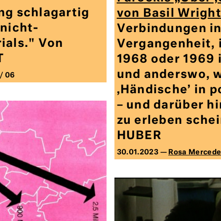
ng schlagartig
von Basil Wright
 nicht-
Verbindungen in
ials." Von
Vergangenheit, i
T
1968 oder 1969 i
und anderswo, 
/ 06
‚Händische’ in p
– und darüber hi
zu erleben sche
HUBER
30.01.2023 —
Rosa Mercede