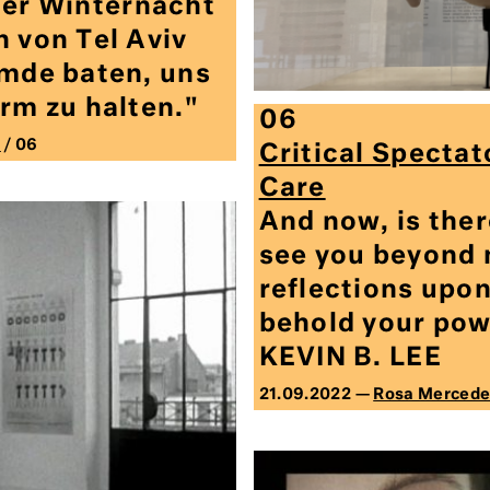
einer Winternacht
n von Tel Aviv
emde baten, uns
rm zu halten."
06
s
/ 06
Critical Spectat
Care
And now, is ther
see you beyond
reflections upon
behold your pow
KEVIN B. LEE
21.09.2022 —
Rosa Mercede