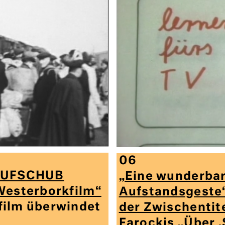
06
 AUFSCHUB
„Eine wunderba
Westerborkfilm“
Aufstandsgeste“
film überwindet
der Zwischentite
Farockis „Über ‚