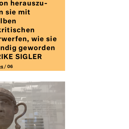
on heraus­zu­
 sie mit
lben
kritischen
rwerfen, wie sie
endig geworden
RIKE SIGLER
es
/ 06