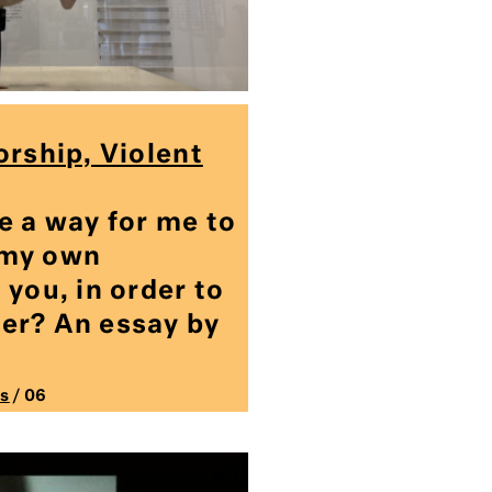
orship, Violent
e a way for me to
 my own
 you, in order to
er? An essay by
s
/ 06