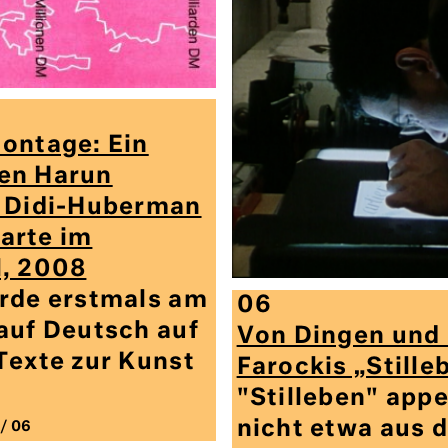
ontage: Ein
en Harun
s Didi-Huberman
arte im
l, 2008
urde erstmals am
06
auf Deutsch auf
Von Dingen und 
Texte zur Kunst
Farockis „Stille
"Stilleben" appe
nicht etwa aus 
/ 06