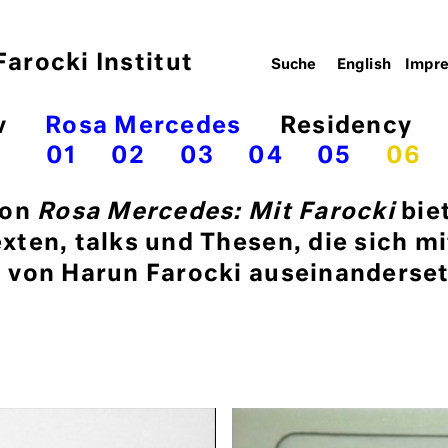
arocki Institut
English
Impr
v
Rosa Mercedes
Residency
01
02
03
04
05
06
von
Rosa Mercedes: Mit Farocki
bie
ten, talks und Thesen, die sich m
von Harun Farocki auseinanderset