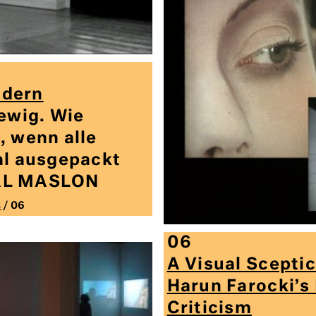
ildern
 ewig. Wie
, wenn alle
al ausgepackt
AL MASLON
s
/ 06
06
A Visual Scepti
Harun Farocki’s
Criticism