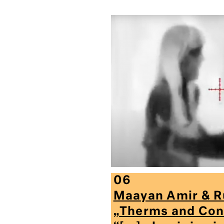
06
Maayan Amir & Ru
„Therms and Con