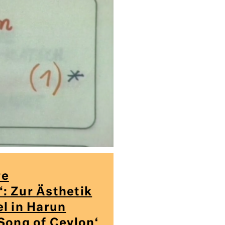
re
: Zur Ästhetik
l in Harun
Song of Ceylon‘