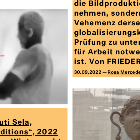
die Bildprodukti
nehmen, sondern
Vehemenz derse
globalisierungs
Prüfung zu un­te
für Arbeit notw
ist. Von FRIEDE
30.09.2022 —
Rosa Merced
ti Sela,
ditions“, 2022