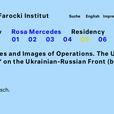
arocki Institut
English
Impr
v
Rosa Mercedes
Residency
01
02
03
04
05
06
es and Images of Operations. The 
 on the Ukrainian-Russian Front (
sch.