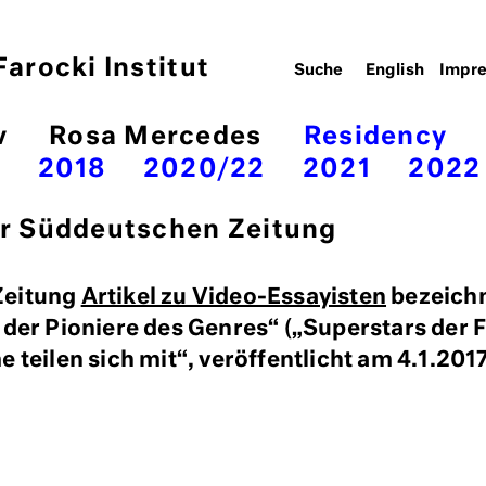
arocki Institut
English
Impr
v
Rosa Mercedes
Residency
7
2018
2020/22
2021
2022
der Süddeutschen Zeitung
Zeitung
Artikel zu Video-Essayisten
bezeichn
 der Pioniere des Genres“ („Superstars der F
e teilen sich mit“, veröffentlicht am 4.1.2017