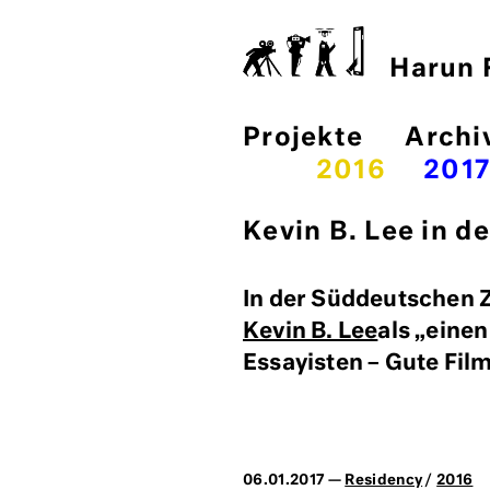
Harun F
Projekte
Archi
2016
201
Kevin B. Lee in 
In der Süddeutschen 
Kevin B. Lee
als „einen
Essayisten – Gute Film
06.01.2017 —
Residency
/
2016