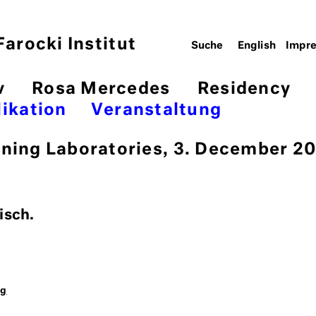
arocki Institut
English
Impr
v
Rosa Mercedes
Residency
ikation
Veranstaltung
ning Laboratories, 3. December 20
t
isch.
ng