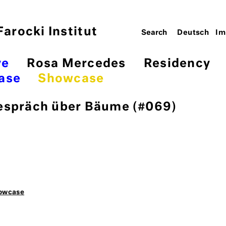
arocki Institut
Deutsch
Im
ve
Rosa Mercedes
Residency
ase
Showcase
espräch über Bäume (#069)
owcase