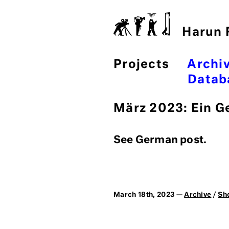
Harun F
Projects
Archi
Datab
März 2023: Ein G
See German post.
March 18th, 2023 —
Archive
/
Sh